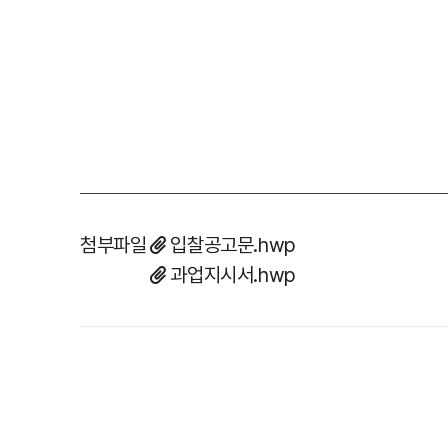
첨부파일
입찰공고문.hwp
과업지시서.hwp